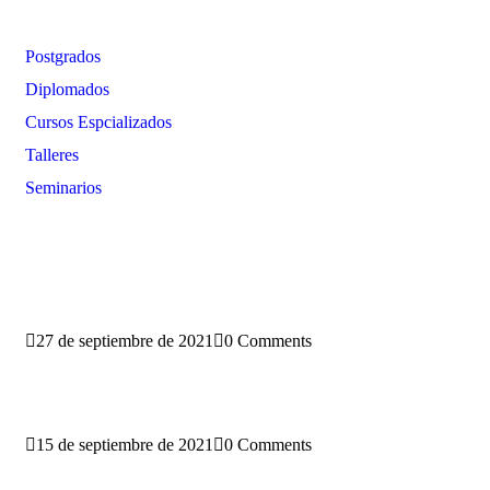
Oferta Formativa
Postgrados
Diplomados
Cursos Espcializados
Talleres
Seminarios
Blog
27 de septiembre de 2021
0 Comments
Conoce la nueva sede del PEGASO
15 de septiembre de 2021
0 Comments
Beneficios de aplicar los SIG a tu negocio