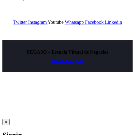
Beneficios de aplicar los SIG a tu negocio
Twitter
Instagram
Youtube
Whatsapp
Facebook
Linkedin
PEGASO – Escuela Virtual de Negocios
Twitter
Instagram
×
Signin