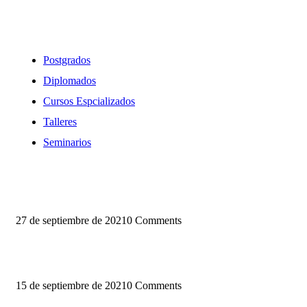
Oferta Formativa
Postgrados
Diplomados
Cursos Espcializados
Talleres
Seminarios
Blog
27 de septiembre de 2021
0 Comments
Conoce la nueva sede del PEGASO
15 de septiembre de 2021
0 Comments