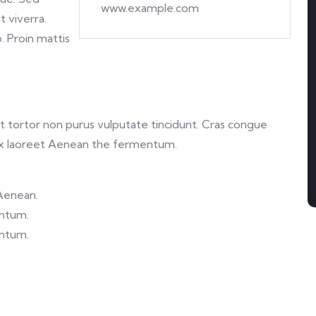
www.example.com
t viverra.
o. Proin mattis
 et tortor non purus vulputate tincidunt. Cras congue
ex laoreet Aenean the fermentum.
 Aenean.
entum.
entum.