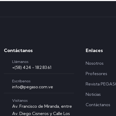
Contáctanos
Enlaces
Llámanos
Nosotros
+(58) 424 - 182.83.61
Profesores
Escríbenos
Revista PEGA
info@pegaso.com.ve
Noticias
Visítanos
Contáctanos
Av. Francisco de Miranda, entre
Av. Diego Cisneros y Calle Los