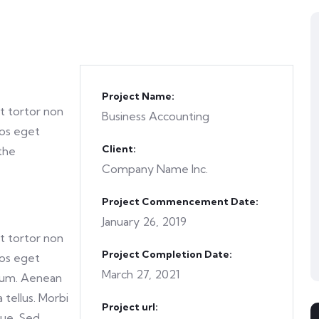
Project Name:
et tortor non
Business Accounting
ros eget
Client:
the
Company Name Inc.
Project Commencement Date:
January 26, 2019
et tortor non
Project Completion Date:
ros eget
March 27, 2021
tum. Aenean
 tellus. Morbi
Project url:
gue. Sed